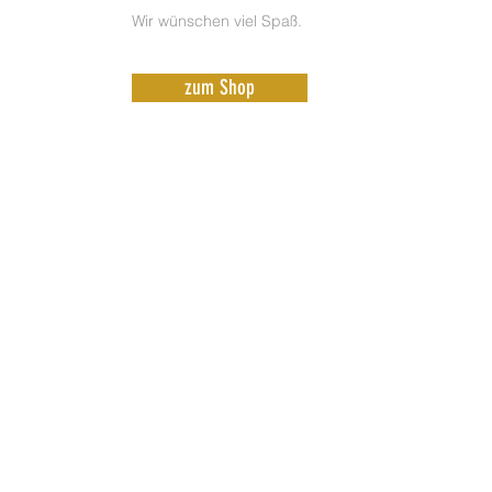
Wir wünschen viel Spaß.
zum Shop
Get in touch
We would love talking to you.
Contact us
Guido Karp Photography
Home
Work
Masterclasses