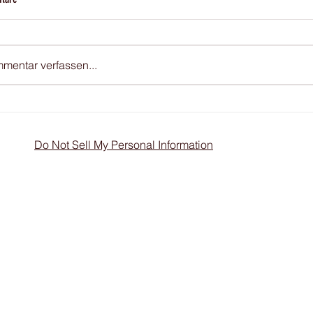
My first tutorial wor
Angeles. Stay tuned
mentar verfassen...
2 Fotoreise Los Angeles - es gibt
der Plätze :-)
Do Not Sell My Personal Information
Guido Karp Photography
Los
Home
8033 W
Work
Los An
asterclasses
Shop
Team