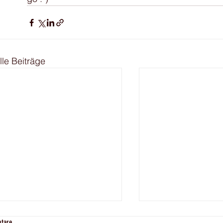
lle Beiträge
News!
tare