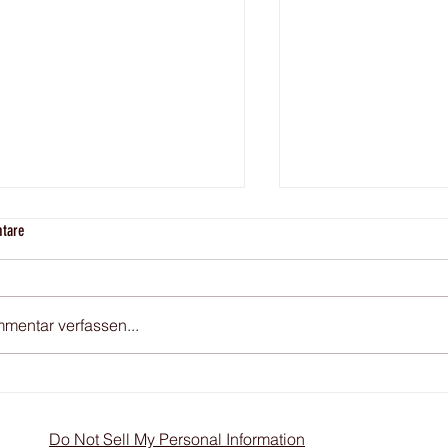
Yelp - jetzt auch direkt 
tare
Webseite
Jahrelang habe ich 
"wo wohnst Du eigent
mentar verfassen...
Hotel" geantwortet -
tatsächlich liegt me
330 Nächten im...
2 Fotoreise Los Angeles - es gibt
der Plätze :-)
Do Not Sell My Personal Information