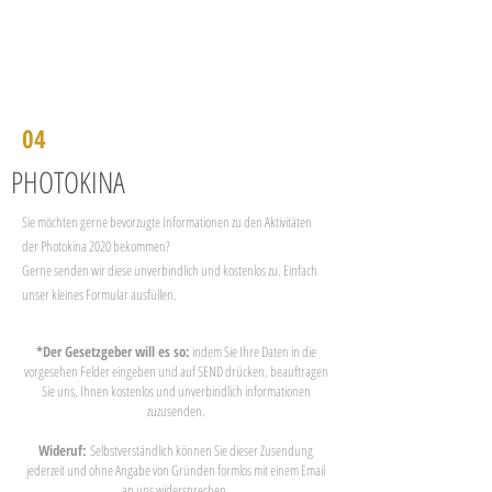
04
PHOTOKINA
Sie möchten gerne bevorzugte Informationen zu den Aktivitäten
der Photokina 2020 bekommen?
Gerne senden wir diese unverbindlich und kostenlos zu. Einfach
unser kleines Formular ausfüllen.
*Der Gesetzgeber will es so:
indem Sie Ihre Daten in die
vorgesehen Felder eingeben und auf SEND drücken, beauftragen
Sie uns, Ihnen kostenlos und unverbindlich informationen
zuzusenden.
Wideruf:
Selbstverständlich können Sie dieser Zusendung
jederzeit und ohne Angabe von Gründen formlos mit einem Email
an uns widersprechen.